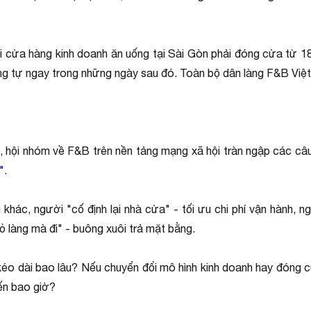
ọi cửa hàng kinh doanh ăn uống tại Sài Gòn phải đóng cửa từ
ng tự ngay trong những ngày sau đó. Toàn bộ dân làng F&B Việ
, hội nhóm về F&B trên nền tảng mạng xã hội tràn ngập các câu 
"
.
ác, người "cố định lại nhà cửa" - tối ưu chi phí vận hành, n
ỏ làng mà đi" - buông xuôi trả mặt bằng.
ẽ kéo dài bao lâu? Nếu chuyển đổi mô hình kinh doanh hay đóng c
đến bao giờ?