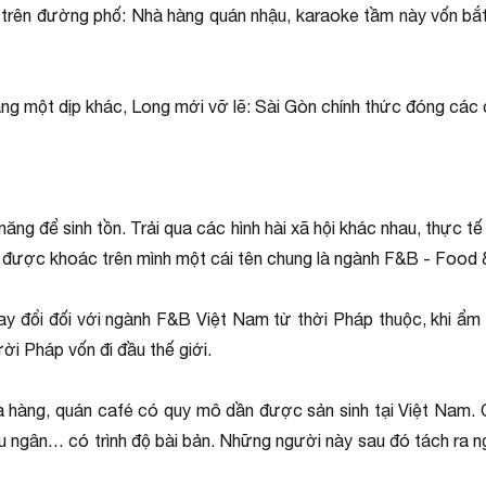
 lạ trên đường phố: Nhà hàng quán nhậu, karaoke tầm này vốn b
sang một dịp khác, Long mới vỡ lẽ: Sài Gòn chính thức đóng các
năng để sinh tồn. Trải qua các hình hài xã hội khác nhau, thực t
ờ được khoác trên mình một cái tên chung là ngành F&B - Food
ay đổi đối với ngành F&B Việt Nam từ thời Pháp thuộc, khi ẩm
i Pháp vốn đi đầu thế giới.
hà hàng, quán café có quy mô dần được sản sinh tại Việt Nam.
thu ngân… có trình độ bài bản. Những người này sau đó tách ra 