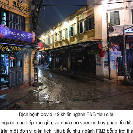
Dịch bệnh covid-19 khiến ngành F&B tiêu điều
 người, qua tiếp xúc gần, và chưa có vaccine hay phác đồ điều
trên một đơn vị diện tích, tiêu biểu như ngành F&B bỗng trở th