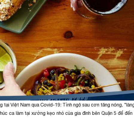
g tại Việt Nam qua Covid-19: Tỉnh ngộ sau cơn tăng nóng, "làn
húc ca làm tại xưởng kẹo nhỏ của gia đình bên Quận 5 để đến 