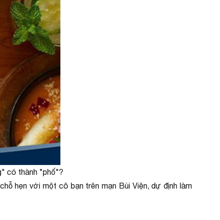
g" có thành "phố"?
chỗ hẹn với một cô bạn trên mạn Bùi Viện, dự định làm