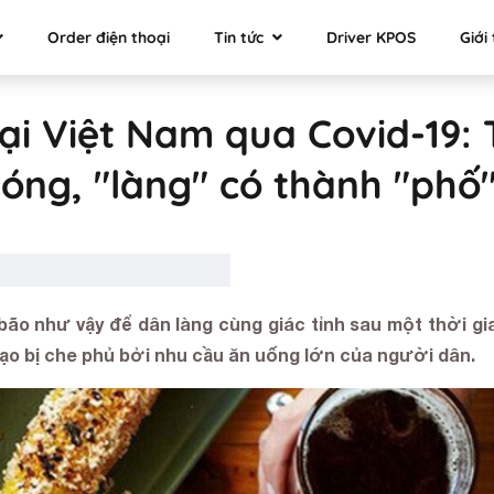
Order điện thoại
Tin tức
Driver KPOS
Giới 
ại Việt Nam qua Covid-19: 
óng, "làng" có thành "phố
ão như vậy để dân làng cùng giác tỉnh sau một thời gia
tạo bị che phủ bởi nhu cầu ăn uống lớn của người dân.