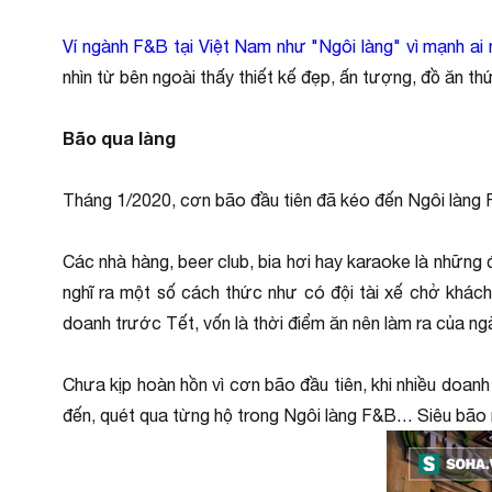
Ví ngành F&B tại Việt Nam như "Ngôi làng" vì mạnh ai 
nhìn từ bên ngoài thấy thiết kế đẹp, ấn tượng, đồ ăn t
Bão qua làng
Tháng 1/2020, cơn bão đầu tiên đã kéo đến Ngôi làng F
Các nhà hàng, beer club, bia hơi hay karaoke là nhữn
nghĩ ra một số cách thức như có đội tài xế chở khác
doanh trước Tết, vốn là thời điểm ăn nên làm ra của n
Chưa kịp hoàn hồn vì cơn bão đầu tiên, khi nhiều doan
đến, quét qua từng hộ trong Ngôi làng F&B… Siêu bão